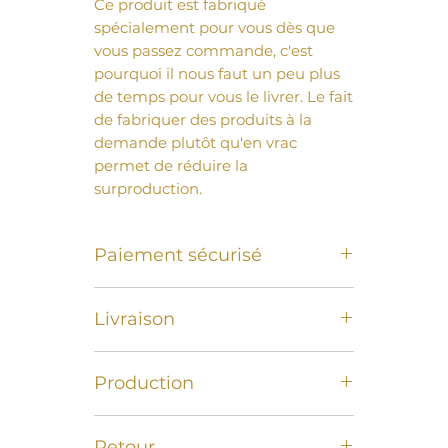
Ce produit est fabriqué
spécialement pour vous dès que
vous passez commande, c'est
pourquoi il nous faut un peu plus
de temps pour vous le livrer. Le fait
de fabriquer des produits à la
demande plutôt qu'en vrac
permet de réduire la
surproduction.
Paiement sécurisé
Carte de crédit et de débit, Paypal
Livraison
Livraison offerte à partir de 50€.
Production
Livraison a domicile sous 2 à 5
jours ouvrables
Nos produits sont fabriqués sous 1
Retour
à 5 jours après commande, puis