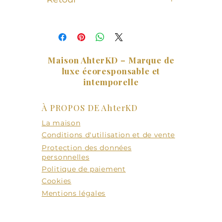
expédiés, garantissant une
Échange ou remboursement offert
production responsable et
sous 30 jours à compter de la date
écologique.
de réception de votre commande.
Maison AhterKD – Marque de
luxe écoresponsable et
intemporelle
À PROPOS DE AhterKD
La maison
Conditions d'utilisation et de vente
Protection des données
personnelles
Politique de paiement
Cookies
Mentions légales