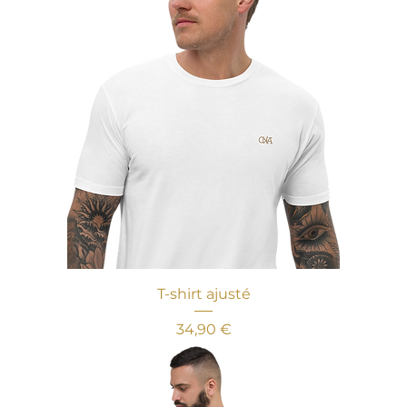
T-shirt ajusté
Prix
34,90 €