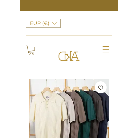
EUR (€)