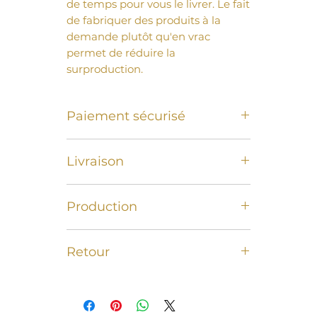
de temps pour vous le livrer. Le fait 
de fabriquer des produits à la 
demande plutôt qu'en vrac 
permet de réduire la 
surproduction.
Paiement sécurisé
Carte de crédit et de débit, Paypal
Livraison
Livraison offerte à partir de 50€.
Production
Livraison a domicile sous 2 à 5
jours ouvrables
Nos produits sont fabriqués sous 1
Retour
à 5 jours après commande, puis
expédiés, garantissant une
Échange ou remboursement offert
production responsable et
sous 30 jours à compter de la date
écologique.
de réception de votre commande.