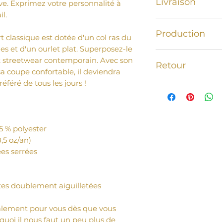
Livraison
ve. Exprimez votre personnalité à 
l.
Livraison offerte à
Production
domicile sous 2 à 
t classique est dotée d'un col ras du 
s et d'un ourlet plat. Superposez-le 
Nos produits sont 
k streetwear contemporain. Avec son 
Retour
après commande, 
sa coupe confortable, il deviendra 
une production re
éféré de tous les jours !
Échange ou rembo
jours à compter d
votre commande.
45 % polyester
8,5 oz/an)
ées serrées 
ôtes doublement aiguilletées
alement pour vous dès que vous 
oi il nous faut un peu plus de 