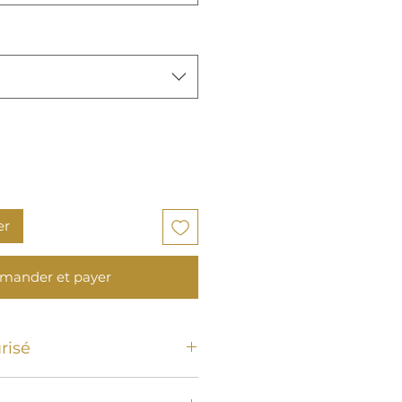
er
ander et payer
risé
 de débit, Paypal