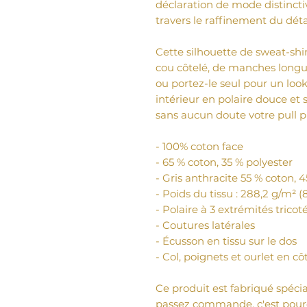
déclaration de mode distincti
travers le raffinement du détai
Cette silhouette de sweat-shir
cou côtelé, de manches longue
ou portez-le seul pour un loo
intérieur en polaire douce et 
sans aucun doute votre pull pr
- 100% coton face
- 65 % coton, 35 % polyester
- Gris anthracite 55 % coton, 
- Poids du tissu : 288,2 g/m² (
- Polaire à 3 extrémités tricot
- Coutures latérales
- Écusson en tissu sur le dos
- Col, poignets et ourlet en c
Ce produit est fabriqué spéci
passez commande, c'est pourqu