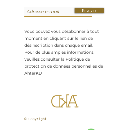
Envoyer
Vous pouvez vous désabonner à tout
moment en cliquant sur le lien de
désinscription dans chaque email.
Pour de plus amples informations,
veuillez consulter
la Politique de
+3
protection de données personnelles d
e
+2
SAMPLE. Pink Hoodie + Shorts Set
AhterKD
44,95 €
Exemple de produit
Size
S
M
L
En stock
Ajouter
© Copyright
Ajouter au Panier
Passer la commande