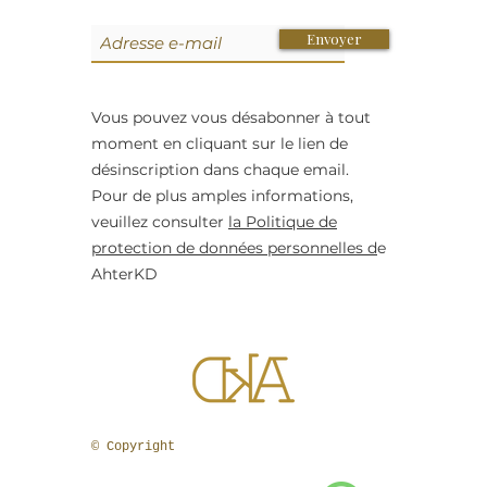
Envoyer
Vous pouvez vous désabonner à tout
moment en cliquant sur le lien de
désinscription dans chaque email.
Pour de plus amples informations,
veuillez consulter
la Politique de
+2
protection de données personnelles d
e
SAMPLE. Yellow Solid Jumpsuit
29,95 €
AhterKD
Exemple de produit
Size
S
M
L
En stock
Ajouter
© Copyright
Ajouter au Panier
Passer la commande
Détails du produit