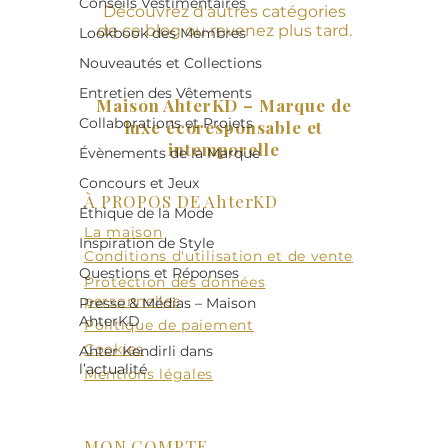
Conseils Vestimentaires
Découvrez d'autres catégories
de ce blog ou revenez plus tard.
Lookbook des Membres
Nouveautés et Collections
Entretien des Vêtements
Maison AhterKD – Marque de
Collaborations et Projets
luxe écoresponsable et
intemporelle
Évènements de la Marque
Concours et Jeux
À PROPOS DE AhterKD
Éthique de la Mode
La maison
Inspiration de Style
Conditions d'utilisation et de vente
Questions et Réponses
Protection des données
personnelles
Presse & Médias – Maison
AhterKD
Politique de paiement
Cookies
Ahter Kendirli dans
l’actualité
Mentions légales
MON COMPTE