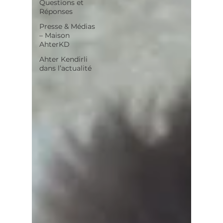
Questions et
Réponses
Presse & Médias
– Maison
AhterKD
Ahter Kendirli
dans l’actualité