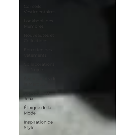
Conseils
Vestimentaires
Lookbook des
Membres
Nouveautés et
Collections
Entretien des
Vêtements
Collaborations
et Projets
Évènements de
la Marque
Concours et
Jeux
Éthique de la
Mode
Inspiration de
Style