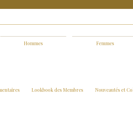
Hommes
Femmes
mentaires
Lookbook des Membres
Nouveautés et Col
e
Concours et Jeux
Éthique de la Mode
Inspirat