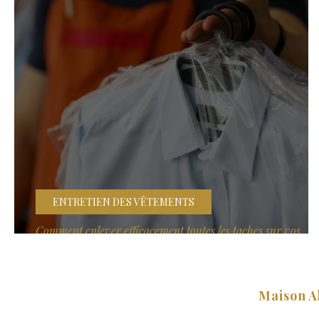
Presse & Médias – Maison AhterKD
Ahter Kendirli 
ENTRETIEN DES VÊTEMENTS
Comment enlever efficacement toutes les taches sur vos
vêtements ?
Maison A