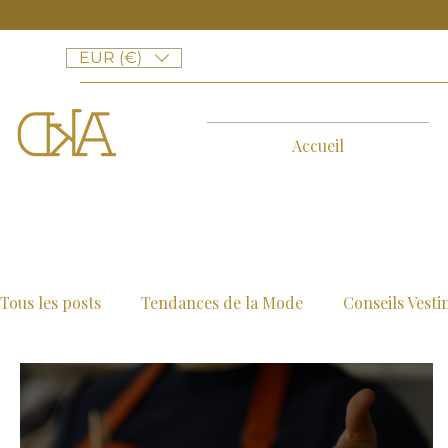
EUR (€)
Accueil
Tous les posts
Tendances de la Mode
Conseils Vesti
Collaborations et Projets
Évènements de la Marqu