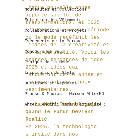
Chaque nouvelle année 
Nouveautés et Collections
apporte son lot de 
Entretien des Vêtements
transformations, et 2025 
s'annonce comme une période 
Collaborations et Projets
où le mode redéfinit les 
Évènements de la Marque
limites de la créativité et 
Concours et Jeux
de la durabilité. Voici les 
grandes tendances de mode 
Éthique de la Mode
2025 et idées qui 
Inspiration de Style
marqueront cette année et 
inspireront vos choix 
Questions et Réponses
vestimentaires.
Presse & Médias – Maison AhterKD
Ahter Kendirli dans l’actualité
1. La Mode Technologique : 
Quand le Futur Devient 
Réalité
En 2025, la technologie 
s'invite dans nos 