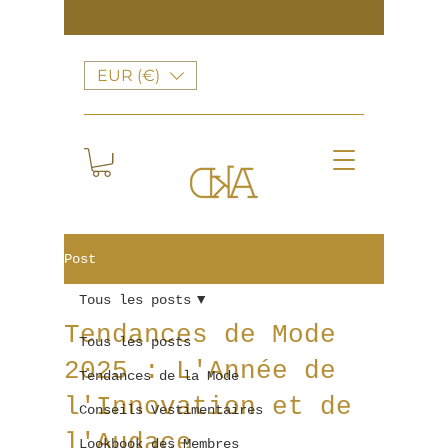
EUR (€)
Post
Tous les posts
Tendances de Mode
Tous les posts
2025 : L'Année de
Tendances de la Mode
l'Innovation et de
Conseils Vestimentaires
l'Audace
Lookbook des Membres